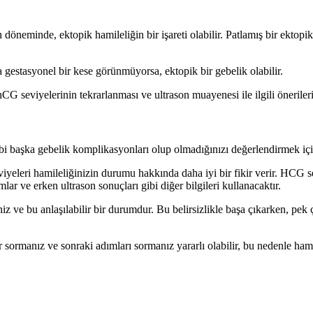
döneminde, ektopik hamileliğin bir işareti olabilir. Patlamış bir ektopik
gestasyonel bir kese görünmüyorsa, ektopik bir gebelik olabilir.
 seviyelerinin tekrarlanması ve ultrason muayenesi ile ilgili önerileri
i başka gebelik komplikasyonları olup olmadığınızı değerlendirmek için y
iyeleri hamileliğinizin durumu hakkında daha iyi bir fikir verir. HCG se
lar ve erken ultrason sonuçları gibi diğer bilgileri kullanacaktır.
niz ve bu anlaşılabilir bir durumdur. Bu belirsizlikle başa çıkarken, p
 sormanız ve sonraki adımları sormanız yararlı olabilir, bu nedenle hamile