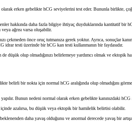
olarak erken gebelikte hCG seviyelerini test eder. Bununla birlikte, çoğ
itenler hakkında daha fazla bilgiye ihtiyaç duyduklarında kantitatif bir 
 veya ağrısı varsa oluşabilir.
nızı çekmeden önce oruç tutmanıza gerek yoktur. Ayrıca, sonuçlar kanın 
 idrar testi üzerinde bir hCG kan testi kullanmanın bir faydasıdır.
de düşük olup olmadığınızı belirlemeye yardımcı olmak ve ektopik hami
kte belirli bir nokta için normal hCG aralığında olup olmadığını görmek
a yapılır. Bunun nedeni normal olarak erken gebelikte kanınızdaki hCG se
de azalırsa, bu düşük veya ektopik bir hamilelik belirtisi olabilir.
beklenenden daha yavaş olduğunu ve anormal derecede yavaş bir artışın 