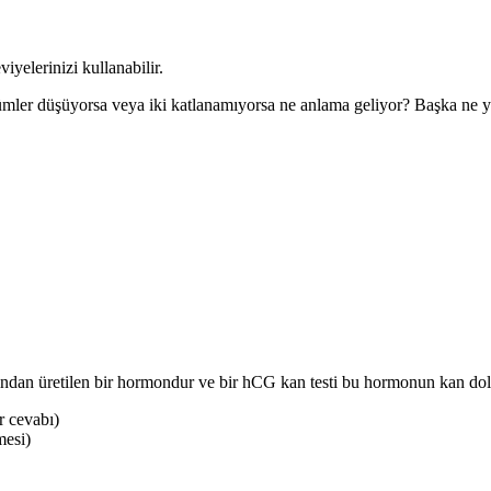
yelerinizi kullanabilir.
lçümler düşüyorsa veya iki katlanamıyorsa ne anlama geliyor? Başka ne ya
ndan üretilen bir hormondur ve bir hCG kan testi bu hormonun kan dolaşı
r cevabı)
mesi)