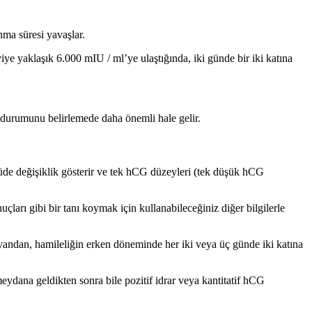
nma süresi yavaşlar.
viye yaklaşık 6.000 mIU / ml’ye ulaştığında, iki günde bir iki katına
in durumunu belirlemede daha önemli hale gelir.
üde değişiklik gösterir ve tek hCG düzeyleri (tek düşük hCG
ları gibi bir tanı koymak için kullanabileceğiniz diğer bilgilerle
 yandan, hamileliğin erken döneminde her iki veya üç günde iki katına
ydana geldikten sonra bile pozitif idrar veya kantitatif hCG