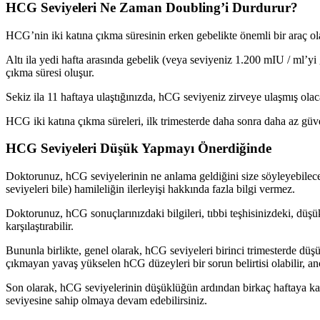
HCG Seviyeleri Ne Zaman Doubling’i Durdurur?
HCG’nin iki katına çıkma süresinin erken gebelikte önemli bir araç ola
Altı ila yedi hafta arasında gebelik (veya seviyeniz 1.200 mIU / ml’yi 
çıkma süresi oluşur.
Sekiz ila 11 haftaya ulaştığınızda, hCG seviyeniz zirveye ulaşmış olac
HCG iki katına çıkma süreleri, ilk trimesterde daha sonra daha az güven
HCG Seviyeleri Düşük Yapmayı Önerdiğinde
Doktorunuz, hCG seviyelerinin ne anlama geldiğini size söyleyebilece
seviyeleri bile) hamileliğin ilerleyişi hakkında fazla bilgi vermez.
Doktorunuz, hCG sonuçlarınızdaki bilgileri, tıbbi teşhisinizdeki, düşü
karşılaştırabilir.
Bununla birlikte, genel olarak, hCG seviyeleri birinci trimesterde dü
çıkmayan yavaş yükselen hCG düzeyleri bir sorun belirtisi olabilir, anc
Son olarak, hCG seviyelerinin düşüklüğün ardından birkaç haftaya kad
seviyesine sahip olmaya devam edebilirsiniz.