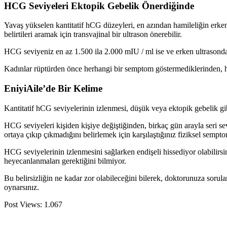
HCG Seviyeleri Ektopik Gebelik Önerdiğinde
Yavaş yükselen kantitatif hCG düzeyleri, en azından hamileliğin erken 
belirtileri aramak için transvajinal bir ultrason önerebilir.
HCG seviyeniz en az 1.500 ila 2.000 mIU / ml ise ve erken ultrasonda 
Kadınlar rüptürden önce herhangi bir semptom göstermediklerinden, hCG
EniyiAile’de Bir Kelime
Kantitatif hCG seviyelerinin izlenmesi, düşük veya ektopik gebelik gib
HCG seviyeleri kişiden kişiye değiştiğinden, birkaç gün arayla seri sev
ortaya çıkıp çıkmadığını belirlemek için karşılaştığınız fiziksel semptom
HCG seviyelerinin izlenmesini sağlarken endişeli hissediyor olabilirsi
heyecanlanmaları gerektiğini bilmiyor.
Bu belirsizliğin ne kadar zor olabileceğini bilerek, doktorunuza sorular
oynarsınız.
Post Views:
1.067