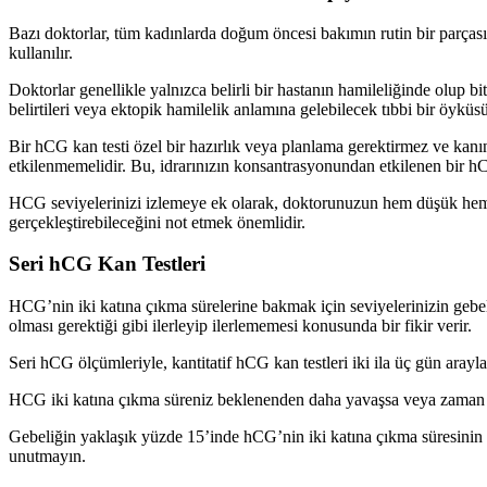
Bazı doktorlar, tüm kadınlarda doğum öncesi bakımın rutin bir parçası 
kullanılır.
Doktorlar genellikle yalnızca belirli bir hastanın hamileliğinde olup b
belirtileri veya ektopik hamilelik anlamına gelebilecek tıbbi bir öyküsü
Bir hCG kan testi özel bir hazırlık veya planlama gerektirmez ve kanı
etkilenmemelidir. Bu, idrarınızın konsantrasyonundan etkilenen bir hCG
HCG seviyelerinizi izlemeye ek olarak, doktorunuzun hem düşük hem 
gerçekleştirebileceğini not etmek önemlidir.
Seri hCG Kan Testleri
HCG’nin iki katına çıkma sürelerine bakmak için seviyelerinizin gebeli
olması gerektiği gibi ilerleyip ilerlememesi konusunda bir fikir verir.
Seri hCG ölçümleriyle, kantitatif hCG kan testleri iki ila üç gün arayl
HCG iki katına çıkma süreniz beklenenden daha yavaşsa veya zaman için
Gebeliğin yaklaşık yüzde 15’inde hCG’nin iki katına çıkma süresinin 
unutmayın.