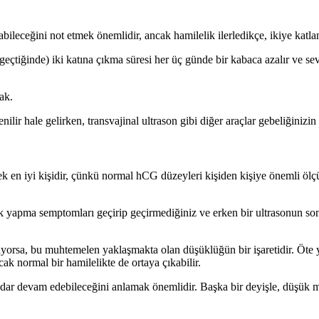
bileceğini not etmek önemlidir, ancak hamilelik ilerledikçe, ikiye katla
geçtiğinde) iki katına çıkma süresi her üç günde bir kabaca azalır ve se
ak.
ilir hale gelirken, transvajinal ultrason gibi diğer araçlar gebeliğiniz
k en iyi kişidir, çünkü normal hCG düzeyleri kişiden kişiye önemli ölç
k yapma semptomları geçirip geçirmediğiniz ve erken bir ultrasonun sonuç
şüyorsa, bu muhtemelen yaklaşmakta olan düşüklüğün bir işaretidir. Öte
ak normal bir hamilelikte de ortaya çıkabilir.
ar devam edebileceğini anlamak önemlidir. Başka bir deyişle, düşük me