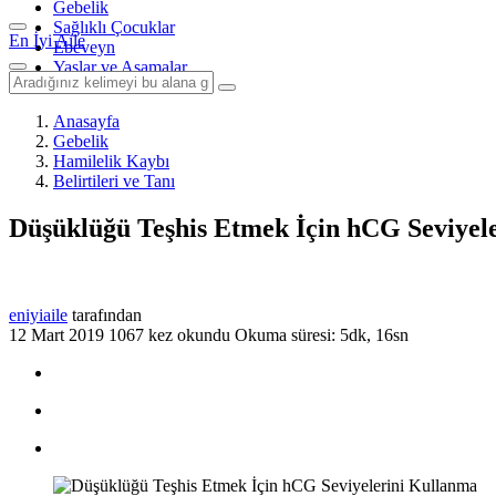
Gebelik
Sağlıklı Çocuklar
En İyi Aile
Ebeveyn
Yaşlar ve Aşamalar
Anasayfa
Gebelik
Hamilelik Kaybı
Belirtileri ve Tanı
Düşüklüğü Teşhis Etmek İçin hCG Seviyel
eniyiaile
tarafından
12 Mart 2019
1067 kez okundu
Okuma süresi: 5dk, 16sn