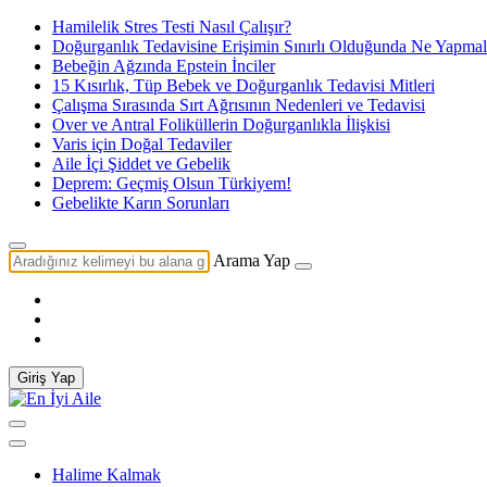
Hamilelik Stres Testi Nasıl Çalışır?
Doğurganlık Tedavisine Erişimin Sınırlı Olduğunda Ne Yapmal
Bebeğin Ağzında Epstein İnciler
15 Kısırlık, Tüp Bebek ve Doğurganlık Tedavisi Mitleri
Çalışma Sırasında Sırt Ağrısının Nedenleri ve Tedavisi
Over ve Antral Foliküllerin Doğurganlıkla İlişkisi
Varis için Doğal Tedaviler
Aile İçi Şiddet ve Gebelik
Deprem: Geçmiş Olsun Türkiyem!
Gebelikte Karın Sorunları
Arama Yap
Giriş Yap
Halime Kalmak