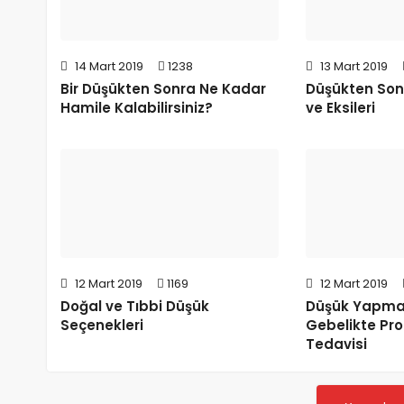
14 Mart 2019
1238
13 Mart 2019
Bir Düşükten Sonra Ne Kadar
Düşükten Sonr
Hamile Kalabilirsiniz?
ve Eksileri
12 Mart 2019
1169
12 Mart 2019
Doğal ve Tıbbi Düşük
Düşük Yapmay
Seçenekleri
Gebelikte Pr
Tedavisi