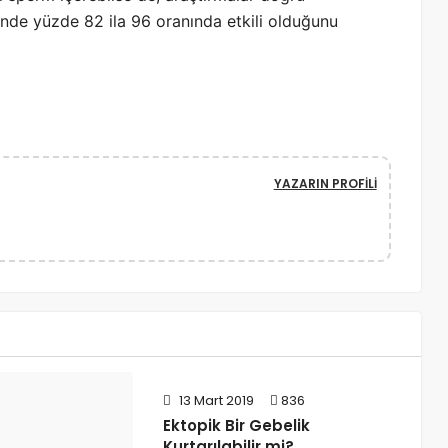
inde yüzde 82 ila 96 oranında etkili olduğunu
YAZARIN PROFILI
13 Mart 2019
836
Ektopik Bir Gebelik
Kurtarılabilir mi?