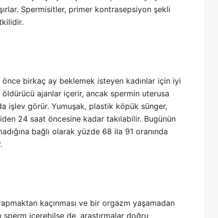
rlar. Spermisitler, primer kontrasepsiyon şekli
ilidir.
nce birkaç ay beklemek isteyen kadınlar için iyi
 öldürücü ajanlar içerir, ancak spermin uterusa
da işlev görür. Yumuşak, plastik köpük sünger,
işkiden 24 saat öncesine kadar takılabilir. Bugünün
adığına bağlı olarak yüzde 68 ila 91 oranında
.
a yapmaktan kaçınması ve bir orgazm yaşamadan
ı sperm içerebilse de, araştırmalar doğru