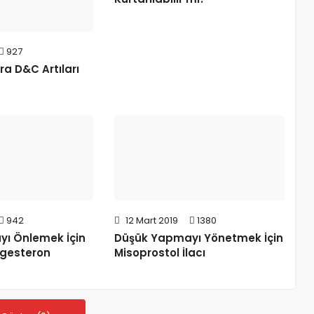
927
a D&C Artıları
942
12 Mart 2019
1380
ı Önlemek İçin
Düşük Yapmayı Yönetmek İçin
ogesteron
Misoprostol İlacı