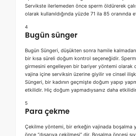
Servikste ilerlemeden önce sperm öldürerek çalışı
olarak kullanıldığında yüzde 71 ila 85 oranında etk
4
Bugün sünger
Bugün Süngeri, düşükten sonra hamile kalmadan ö
bir kısa süreli doğum kontrol seçeneğidir. Sperm
girmesini engelleyen bir bariyer yöntemi olarak 
vajina içine serviksin üzerine giyilir ve cinsel il
Süngeri, bir kadının geçmişte doğum yapıp yapm
etkilidir. Hiç doğum yapmadıysanız daha etkilidir
5
Para çekme
Çekilme yöntemi, bir erkeğin vajinada boşalm
önce “dışarıya çekilmesi” dir. Boşalma öncesi sıv