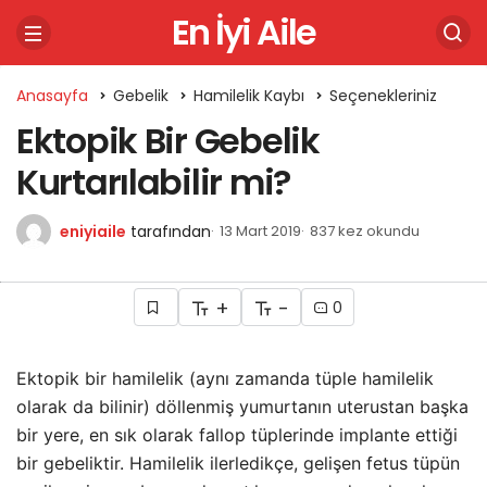
En İyi Aile
Anasayfa
Gebelik
Hamilelik Kaybı
Seçenekleriniz
Ektopik Bir Gebelik
Kurtarılabilir mi?
eniyiaile
tarafından
13 Mart 2019
837 kez okundu
+
-
0
Ektopik bir hamilelik (aynı zamanda tüple hamilelik
olarak da bilinir) döllenmiş yumurtanın uterustan başka
bir yere, en sık olarak fallop tüplerinde implante ettiği
bir gebeliktir. Hamilelik ilerledikçe, gelişen fetus tüpün