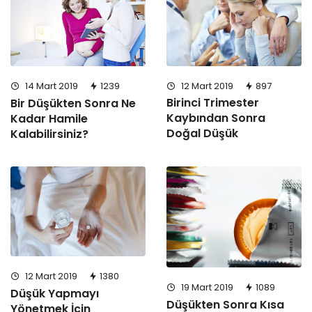
12 Mart 2019
897
14 Mart 2019
1239
Birinci Trimester
Bir Düşükten Sonra Ne
Kaybından Sonra
Kadar Hamile
Doğal Düşük
Kalabilirsiniz?
12 Mart 2019
1380
19 Mart 2019
1089
Düşük Yapmayı
Düşükten Sonra Kısa
Yönetmek İçin