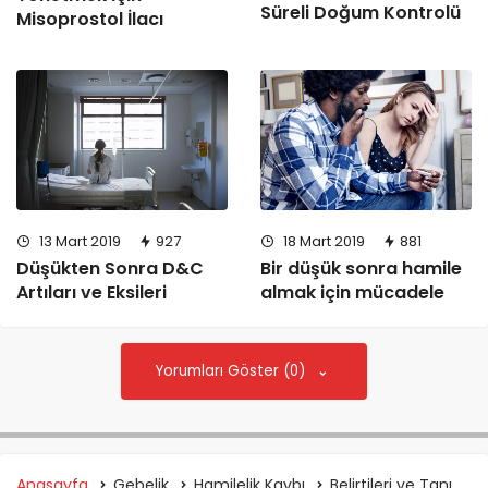
Süreli Doğum Kontrolü
Misoprostol İlacı
13 Mart 2019
927
18 Mart 2019
881
Düşükten Sonra D&C
Bir düşük sonra hamile
Artıları ve Eksileri
almak için mücadele
Yorumları Göster (0)
Anasayfa
Gebelik
Hamilelik Kaybı
Belirtileri ve Tanı