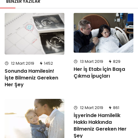
BENZER YAZILAR
13 Mart 2019
829
12 Mart 2019
1452
Her İş Etabı İçin Başa
Sonunda Hamilesin!
Çıkma İpuçları
İşte Bilmeniz Gereken
Her Şey
12 Mart 2019
861
İşyerinde Hamilelik
Hakkı Hakkında
Bilmeniz Gereken Her
Şey