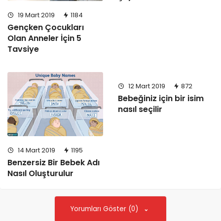
19 Mart 2019
1184
Gençken Çocukları
Olan Anneler İçin 5
Tavsiye
12 Mart 2019
872
Bebeğiniz için bir isim
nasıl seçilir
14 Mart 2019
1195
Benzersiz Bir Bebek Adı
Nasıl Oluşturulur
Yorumları Göster (0)