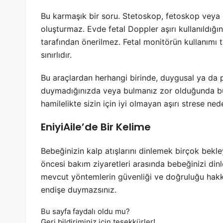
Bu karmaşık bir soru. Stetoskop, fetoskop veya 
oluşturmaz. Evde fetal Doppler aşırı kullanıldığı
tarafından önerilmez. Fetal monitörün kullanımı 
sınırlıdır.
Bu araçlardan herhangi birinde, duygusal ya da psi
duymadığınızda veya bulmanız zor olduğunda bu 
hamilelikte sizin için iyi olmayan aşırı strese nede
EniyiAile’de Bir Kelime
Bebeğinizin kalp atışlarını dinlemek birçok bekle
öncesi bakım ziyaretleri arasında bebeğinizi din
mevcut yöntemlerin güvenliği ve doğruluğu hakk
endişe duymazsınız.
Bu sayfa faydalı oldu mu?
Geri bildiriminiz için teşekkürler!