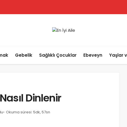
lmak
Gebelik
Sağlıklı Çocuklar
Ebeveyn
Yaşlar 
Yapmalı
Nasıl Dinlenir
du
Okuma süresi: 5dk, 57sn