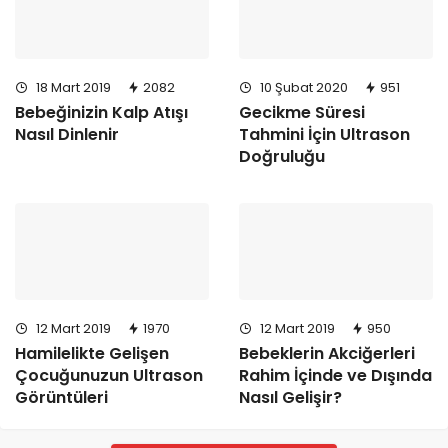
18 Mart 2019
2082
10 Şubat 2020
951
Bebeğinizin Kalp Atışı
Gecikme Süresi
Nasıl Dinlenir
Tahmini İçin Ultrason
Doğruluğu
12 Mart 2019
1970
12 Mart 2019
950
Hamilelikte Gelişen
Bebeklerin Akciğerleri
Çocuğunuzun Ultrason
Rahim İçinde ve Dışında
Görüntüleri
Nasıl Gelişir?