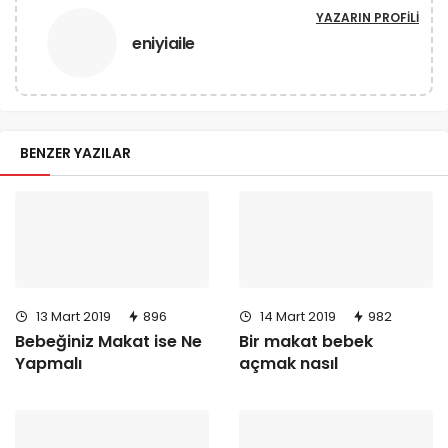
YAZARIN PROFILI
eniyiaile
BENZER YAZILAR
13 Mart 2019
896
14 Mart 2019
982
Bebeğiniz Makat ise Ne
Bir makat bebek
Yapmalı
açmak nasıl