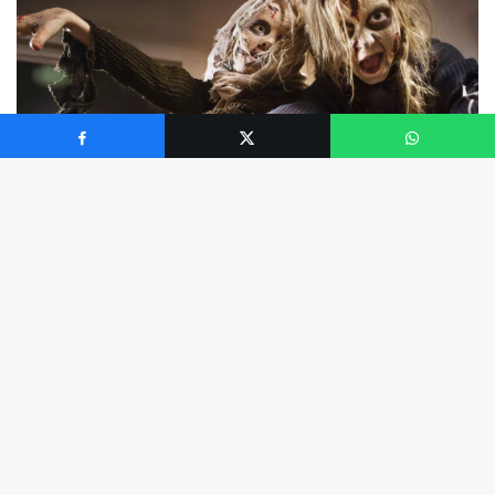
0
Bu Cadılar Bayramı oyunları, içeride ve dışarıda, çocuk
partileri için idealdir. Çocukları hareket ettirir – şeker
kaplı kalorileri ve yüksek fruktoz enerjisini yakmak için
daha iyidir.