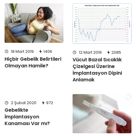
18 Mart 2019
1406
12 Mart 2019
2085
Hiçbir Gebelik Belirtileri
Vücut Bazal Sıcaklık
Olmayan Hamile?
Çizelgesi Üzerine
İmplantasyon Dipini
Anlamak
2 Şubat 2020
972
Gebelikte
İmplantasyon
Kanaması Var mı?