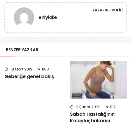
YAZARIN PROFILI
eniyiaile
BENZER YAZILAR
18 Mart 2019
1183
Gebeliğe genel bakış
2 Şubat 2020
1117
Sabah Hastalığının
Kolaylaştırılması