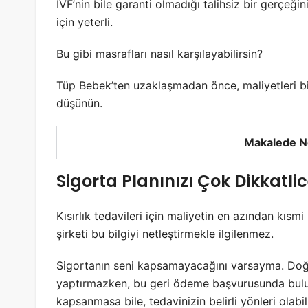
IVF’nin bile garanti olmadığı talihsiz bir gerçe
için yeterli.
Bu gibi masrafları nasıl karşılayabilirsin?
Tüp Bebek’ten uzaklaşmadan önce, maliyetleri b
düşünün.
Makalede N
Sigorta Planınızı Çok Dikkatl
Kısırlık tedavileri için maliyetin en azından kısm
şirketi bu bilgiyi netleştirmekle ilgilenmez.
Sigortanın seni kapsamayacağını varsayma. Doğur
yaptırmazken, bu geri ödeme başvurusunda bulun
kapsanmasa bile, tedavinizin belirli yönleri olabili