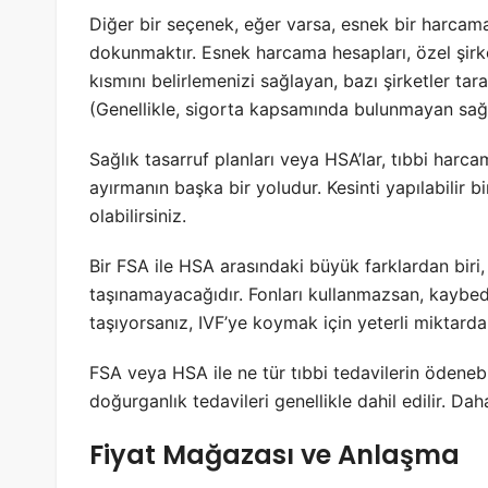
Diğer bir seçenek, eğer varsa, esnek bir harcam
dokunmaktır. Esnek harcama hesapları, özel şirketl
kısmını belirlemenizi sağlayan, bazı şirketler ta
(Genellikle, sigorta kapsamında bulunmayan sağlı
Sağlık tasarruf planları veya HSA’lar, tıbbi harcam
ayırmanın başka bir yoludur. Kesinti yapılabilir 
olabilirsiniz.
Bir FSA ile HSA arasındaki büyük farklardan biri, b
taşınamayacağıdır. Fonları kullanmazsan, kaybeders
taşıyorsanız, IVF’ye koymak için yeterli miktarda 
FSA veya HSA ile ne tür tıbbi tedavilerin ödenebi
doğurganlık tedavileri genellikle dahil edilir. Dah
Fiyat Mağazası ve Anlaşma