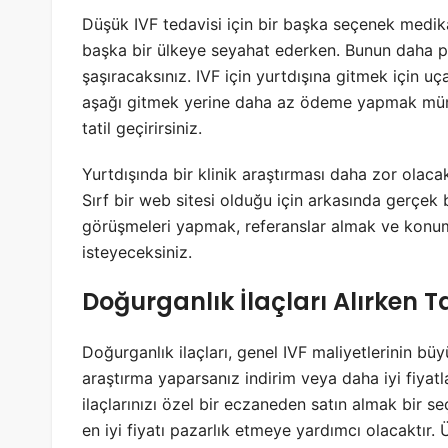
Düşük IVF tedavisi için bir başka seçenek medika
başka bir ülkeye seyahat ederken. Bunun daha pa
şaşıracaksınız. IVF için yurtdışına gitmek için uç
aşağı gitmek yerine daha az ödeme yapmak müm
tatil geçirirsiniz.
Yurtdışında bir klinik araştırması daha zor olacak.
Sırf bir web sitesi olduğu için arkasında gerçek 
görüşmeleri yapmak, referanslar almak ve konumu
isteyeceksiniz.
Doğurganlık İlaçları Alırken 
Doğurganlık ilaçları, genel IVF maliyetlerinin bü
araştırma yaparsanız indirim veya daha iyi fiyatla
ilaçlarınızı özel bir eczaneden satın almak bir se
en iyi fiyatı pazarlık etmeye yardımcı olacaktır. Ü