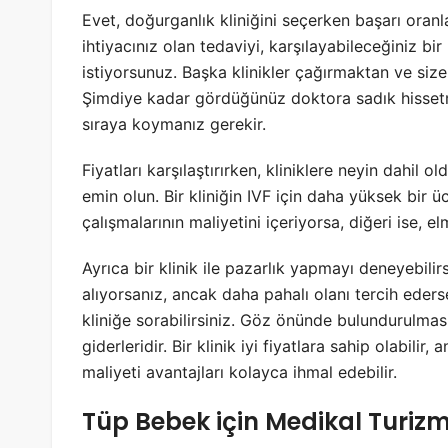
Evet, doğurganlık kliniğini seçerken başarı oranl
ihtiyacınız olan tedaviyi, karşılayabileceğiniz bir
istiyorsunuz. Başka klinikler çağırmaktan ve siz
Şimdiye kadar gördüğünüz doktora sadık hissetmek
sıraya koymanız gerekir.
Fiyatları karşılaştırırken, kliniklere neyin dahi
emin olun. Bir kliniğin IVF için daha yüksek bir ü
çalışmalarının maliyetini içeriyorsa, diğeri ise, el
Ayrıca bir klinik ile pazarlık yapmayı deneyebilirs
alıyorsanız, ancak daha pahalı olanı tercih eders
kliniğe sorabilirsiniz. Göz önünde bulundurulmas
giderleridir. Bir klinik iyi fiyatlara sahip olabi
maliyeti avantajları kolayca ihmal edebilir.
Tüp Bebek için Medikal Turiz