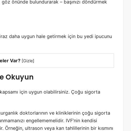
ğini göz önünde bulundurarak – başınızı döndürmek
iraz daha uygun hale getirmek için bu yedi ipucunu
eler Var?
[
Gizle
]
ice Okuyun
i kapsamı için uygun olabilirsiniz. Çoğu sigorta
ganlık doktorlarının ve kliniklerinin çoğu sigorta
mamanızı engellememelidir. IVF’nin kendisi
r. Örneğin, ultrason veya kan tahlillerinin bir kısmını