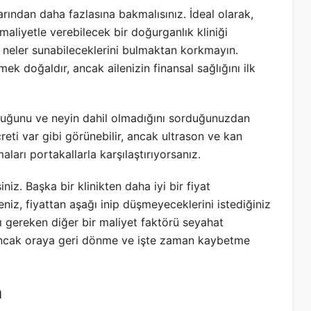
arından daha fazlasına bakmalısınız. İdeal olarak,
 maliyetle verebilecek bir doğurganlık kliniği
e neler sunabileceklerini bulmaktan korkmayın.
 doğaldır, ancak ailenizin finansal sağlığını ilk
l olduğunu ve neyin dahil olmadığını sorduğunuzdan
creti var gibi görünebilir, ancak ultrason ve kan
maları portakallarla karşılaştırıyorsanız.
iniz. Başka bir klinikten daha iyi bir fiyat
eniz, fiyattan aşağı inip düşmeyeceklerini istediğiniz
ı gereken diğer bir maliyet faktörü seyahat
lir, ancak oraya geri dönme ve işte zaman kaybetme
m