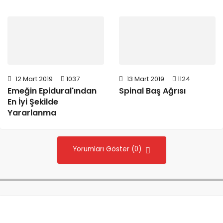
12 Mart 2019
1037
13 Mart 2019
1124
Emeğin Epidural'ından
Spinal Baş Ağrısı
En İyi Şekilde
Yararlanma
Yorumları Göster (0)