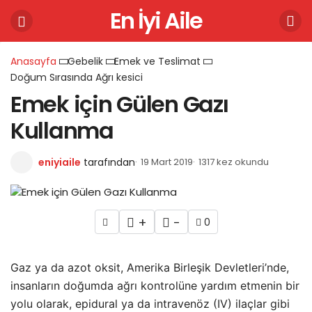
En İyi Aile
Anasayfa
Gebelik
Emek ve Teslimat
Doğum Sırasında Ağrı kesici
Emek için Gülen Gazı
Kullanma
eniyiaile
tarafından
19 Mart 2019
1317 kez okundu
+
-
0
Gaz ya da azot oksit, Amerika Birleşik Devletleri’nde,
insanların doğumda ağrı kontrolüne yardım etmenin bir
yolu olarak, epidural ya da intravenöz (IV) ilaçlar gibi