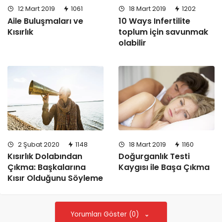
18 Mart 2019
1202
12 Mart 2019
1061
10 Ways Infertilite
Aile Buluşmaları ve
toplum için savunmak
Kısırlık
olabilir
2 Şubat 2020
1148
18 Mart 2019
1160
Kısırlık Dolabından
Doğurganlık Testi
Çıkma: Başkalarına
Kaygısı ile Başa Çıkma
Kısır Olduğunu Söyleme
Yorumları Göster (0)