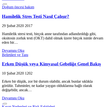
Doğum öncesi bakım
Hamilelik Stres Testi Nasıl Çalışır?
29 Şubat 2020
2017
Hamilelik stresi testi, birçok anne tarafından adlandırıldığı gibi,
oksitosin zorluk testi (OKT) dahil olmak üzere birçok isimle devam
eden bir…
Devamını Oku
Belirtileri ve Tanı
Erken Düşük veya Kimyasal Gebeliğe Genel Bakış
10 Şubat 2020
1202
Erken bir düşük, zor bir durum olabilir, ancak bunlar sıklıkla
görülür. Tahminler, ne kadar yaygın olduklarına bağlı olarak
değişebilir, ancak…
Devamını Oku
Kayıp Nedenleri ve Risk Faktörleri