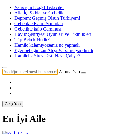
Varis için Doğal Tedaviler
Aile İçi Şiddet ve Gebelik
Deprem: Geçmiş Olsun Türkiyem!
Gebelikte Karın Sorunları
Gebelikte kalp Çarpıntısı
Havuz Şehriyesi Oyunları ve Etkinlikleri
Tüp Bebek Nedir?
Hamile kalamıyorsanız ne yapmalı
Eğer bebeğinizin Ateşi Varsa ne yapılmalı
Hamilelik Stres Testi Nasıl Çalışır?
Arama Yap
Giriş Yap
En İyi Aile